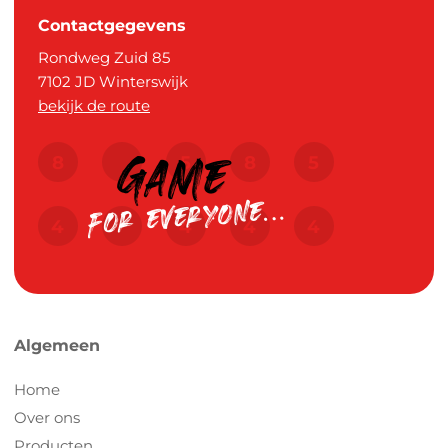
Contactgegevens
Rondweg Zuid 85
7102 JD
Winterswijk
bekijk de route
Algemeen
Home
Over ons
Producten