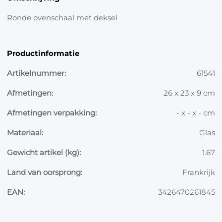
Ronde ovenschaal met deksel
Productinformatie
Artikelnummer:
61541
Afmetingen:
26 x 23 x 9 cm
Afmetingen verpakking:
- x - x - cm
Materiaal:
Glas
Gewicht artikel (kg):
1.67
Land van oorsprong:
Frankrijk
EAN:
3426470261845