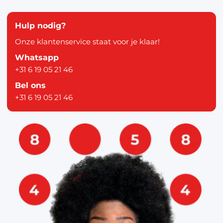
Hulp nodig?
Onze klantenservice staat voor je klaar!
Whatsapp
+31 6 19 05 21 46
Bel ons
+31 6 19 05 21 46