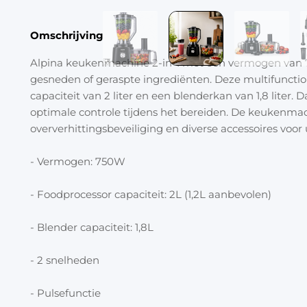
Omschrijving
Alpina keukenmachine 2-in-1 met een vermogen van 7
gesneden of geraspte ingrediënten. Deze multifunct
capaciteit van 2 liter en een blenderkan van 1,8 liter.
optimale controle tijdens het bereiden. De keukenmach
oververhittingsbeveiliging en diverse accessoires voo
- Vermogen: 750W
- Foodprocessor capaciteit: 2L (1,2L aanbevolen)
- Blender capaciteit: 1,8L
- 2 snelheden
- Pulsefunctie