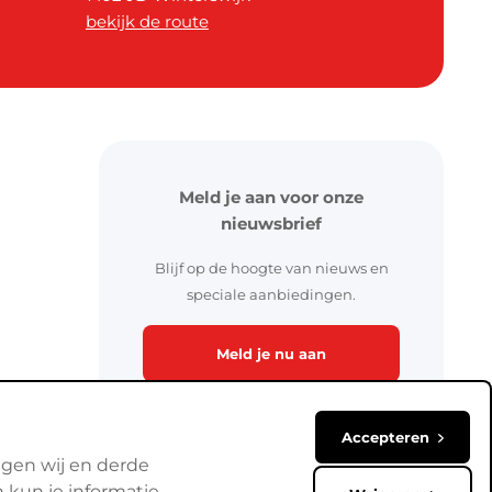
bekijk de route
Meld je aan voor onze
nieuwsbrief
Blijf op de hoogte van nieuws en
speciale aanbiedingen.
Meld je nu aan
Accepteren
lgen wij en derde
 kun je informatie