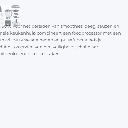
Halloween
Overige 
- 2 s
Oranje artikelen
- Puls
50W voor het bereiden van smoothies, deeg, sauzen en
Feest- & verkleedartikelen
ionele keukenhulp combineert een foodprocessor met een
 Dankzij de twee snelheden en pulsefunctie heb je
- Snij
Cadeau accessoires
Tasjes
ine is voorzien van een veiligheidsschakelaar,
r uiteenlopende keukentaken.
- Kne
Inpakpa
Lint & t
- Emul
Kaarten 
- Grov
Stickers
- Fijn
- Snijs