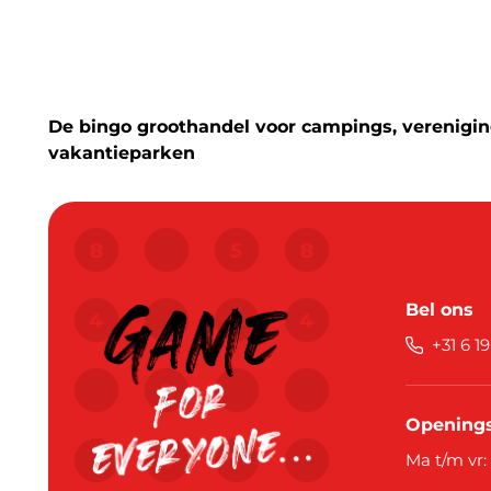
De bingo groothandel voor campings, vereniging
vakantieparken
Bel ons
+31 6 1
Openings
Ma t/m vr: