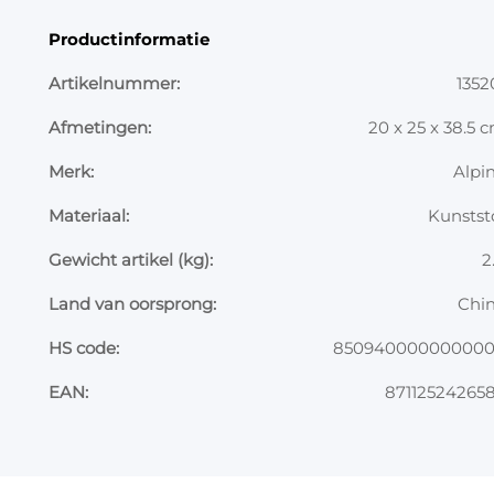
Productinformatie
Artikelnummer:
1352
Afmetingen:
20 x 25 x 38.5 
Merk:
Alpi
Materiaal:
Kunstst
Gewicht artikel (kg):
2
Land van oorsprong:
Chi
HS code:
85094000000000
EAN:
87112524265