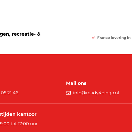
en, recreatie- &
Franco levering in
Mail ons
9 05 21 46
info@ready4bingo.nl
tijden kantoor
 9:00 tot 17:00 uur