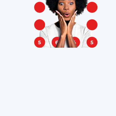
tbeker
igheidsschakelaar
verhittingsbeveiliging