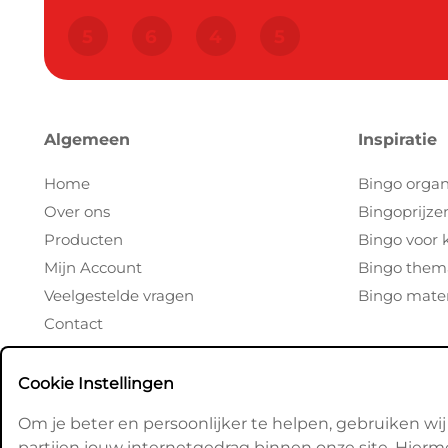
Algemeen
Inspiratie
Home
Bingo organ
Over ons
Bingoprijze
Producten
Bingo voor 
Mijn Account
Bingo them
Veelgestelde vragen
Bingo mater
Contact
Cookie Instellingen
Om je beter en persoonlijker te helpen, gebruiken wij
partijen jouw internetgedrag binnen onze site. Hierm