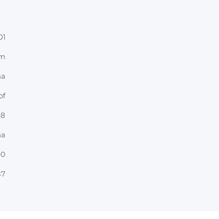
01
cm
na
of
.8
na
00
87