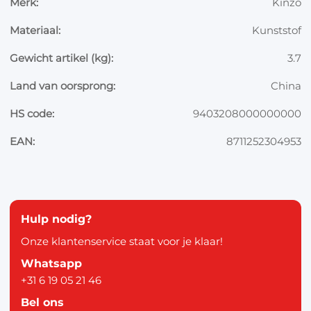
Merk:
Kinzo
Materiaal:
Kunststof
Gewicht artikel (kg):
3.7
Land van oorsprong:
China
HS code:
9403208000000000
EAN:
8711252304953
Hulp nodig?
Onze klantenservice staat voor je klaar!
Whatsapp
+31 6 19 05 21 46
Bel ons