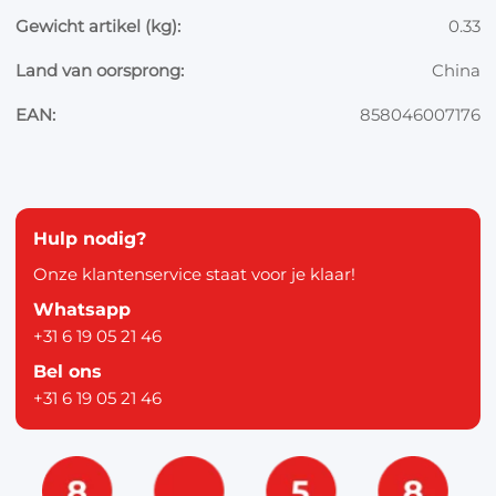
Gewicht artikel (kg):
0.33
Land van oorsprong:
China
EAN:
858046007176
Hulp nodig?
Onze klantenservice staat voor je klaar!
Whatsapp
+31 6 19 05 21 46
Bel ons
+31 6 19 05 21 46