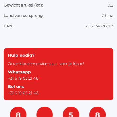
Gewicht artikel (kg):
0.2
Land van oorsprong:
China
EAN:
5015934326763
Hulp nodig?
Onze klantenservice staat voor je klaar!
Whatsapp
+31 6 19 05 21 46
Bel ons
+31 6 19 05 21 46