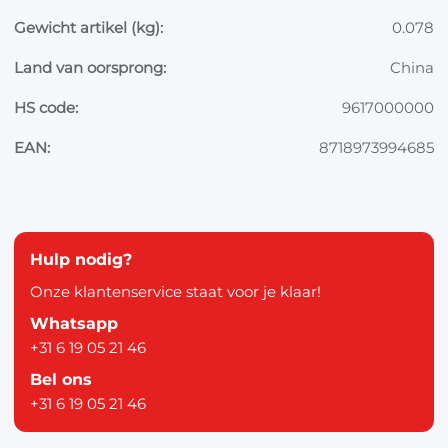
Gewicht artikel (kg):
0.078
Land van oorsprong:
China
HS code:
9617000000
EAN:
8718973994685
Hulp nodig?
Onze klantenservice staat voor je klaar!
Whatsapp
+31 6 19 05 21 46
Bel ons
+31 6 19 05 21 46