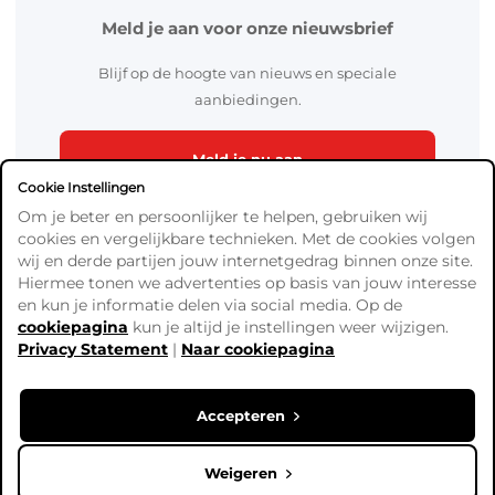
Meld je aan voor onze nieuwsbrief
Blijf op de hoogte van nieuws en speciale
aanbiedingen.
Meld je nu aan
Cookie Instellingen
Om je beter en persoonlijker te helpen, gebruiken wij
cookies en vergelijkbare technieken. Met de cookies volgen
wij en derde partijen jouw internetgedrag binnen onze site.
Hiermee tonen we advertenties op basis van jouw interesse
en kun je informatie delen via social media. Op de
cookiepagina
kun je altijd je instellingen weer wijzigen.
Algemene Voorwaarden
Privacy Statement
|
Naar cookiepagina
Verzend- en betaalinformatie
Privacy Policy
Cookies
Accepteren
Copyright © Ready4Bingo. Alle prijzen zijn exclusief BTW,
tenzij anders vermeld.
Weigeren