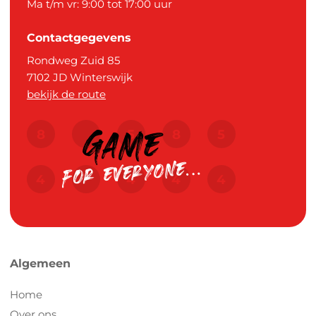
Ma t/m vr: 9:00 tot 17:00 uur
Contactgegevens
Rondweg Zuid 85
7102 JD
Winterswijk
bekijk de route
Algemeen
Home
Over ons