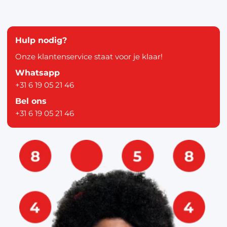
Hulp nodig?
Onze klantenservice staat voor je klaar!
Whatsapp
+31 6 19 05 21 46
Bel ons
+31 6 19 05 21 46