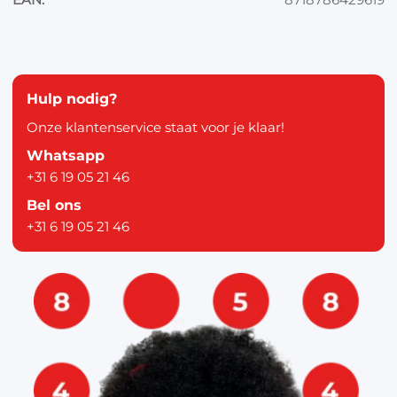
Hulp nodig?
Onze klantenservice staat voor je klaar!
Whatsapp
+31 6 19 05 21 46
Bel ons
+31 6 19 05 21 46