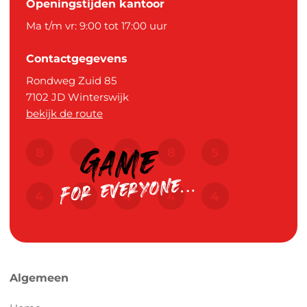
Openingstijden kantoor
Ma t/m vr: 9:00 tot 17:00 uur
Contactgegevens
Rondweg Zuid 85
7102 JD
Winterswijk
bekijk de route
Algemeen