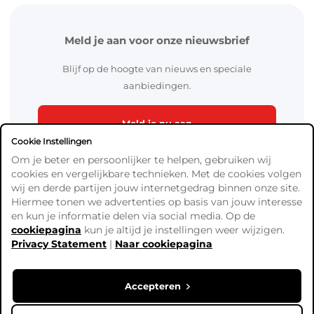
Meld je aan voor onze nieuwsbrief
Blijf op de hoogte van nieuws en speciale
aanbiedingen.
Meld je nu aan
Cookie Instellingen
Om je beter en persoonlijker te helpen, gebruiken wij
cookies en vergelijkbare technieken. Met de cookies volgen
wij en derde partijen jouw internetgedrag binnen onze site.
Hiermee tonen we advertenties op basis van jouw interesse
en kun je informatie delen via social media. Op de
cookiepagina
kun je altijd je instellingen weer wijzigen.
Algemene Voorwaarden
Privacy Statement
|
Naar cookiepagina
Verzend- en betaalinformatie
Privacy Policy
Cookies
Accepteren
Copyright © Ready4Bingo. Alle prijzen zijn exclusief BTW,