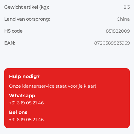
Gewicht artikel (kg):
8.3
Land van oorsprong:
China
HS code:
851822009
EAN:
8720589823969
Hulp nodig?
Onze klantenservice staat voor je klaar!
Whatsapp
+31 6 19 05 21 46
Bel ons
+31 6 19 05 21 46