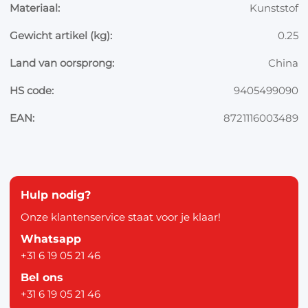
Materiaal:
Kunststof
Gewicht artikel (kg):
0.25
Land van oorsprong:
China
HS code:
9405499090
EAN:
8721116003489
Hulp nodig?
Onze klantenservice staat voor je klaar!
Whatsapp
+31 6 19 05 21 46
Bel ons
+31 6 19 05 21 46