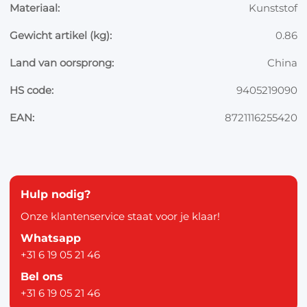
Materiaal:
Kunststof
Gewicht artikel (kg):
0.86
Land van oorsprong:
China
HS code:
9405219090
EAN:
8721116255420
Hulp nodig?
Onze klantenservice staat voor je klaar!
Whatsapp
+31 6 19 05 21 46
Bel ons
+31 6 19 05 21 46