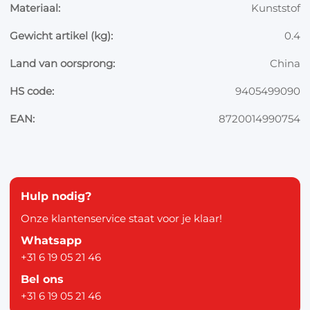
Materiaal:
Kunststof
Gewicht artikel (kg):
0.4
Land van oorsprong:
China
HS code:
9405499090
EAN:
8720014990754
Hulp nodig?
Onze klantenservice staat voor je klaar!
Whatsapp
+31 6 19 05 21 46
Bel ons
+31 6 19 05 21 46