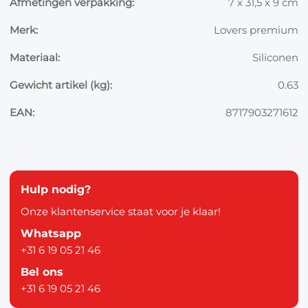
Afmetingen verpakking:
7 x 31,5 x 9 cm
Merk:
Lovers premium
Materiaal:
Siliconen
Gewicht artikel (kg):
0.63
EAN:
8717903271612
Hulp nodig?
Onze klantenservice staat voor je klaar!
Whatsapp
+31 6 19 05 21 46
Bel ons
+31 6 19 05 21 46