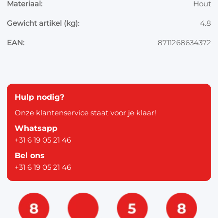
Materiaal:
Hout
Gewicht artikel (kg):
4.8
EAN:
8711268634372
Hulp nodig?
Onze klantenservice staat voor je klaar!
Whatsapp
+31 6 19 05 21 46
Bel ons
+31 6 19 05 21 46