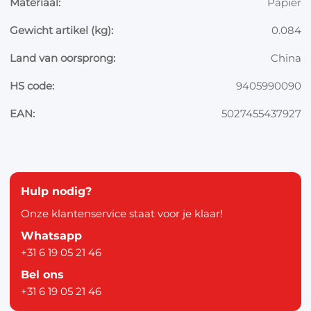
Materiaal:
Papier
Gewicht artikel (kg):
0.084
Land van oorsprong:
China
HS code:
9405990090
EAN:
5027455437927
Hulp nodig?
Onze klantenservice staat voor je klaar!
Whatsapp
+31 6 19 05 21 46
Bel ons
+31 6 19 05 21 46