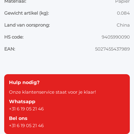
Materiaal:
Papier
Gewicht artikel (kg):
0.084
Land van oorsprong:
China
HS code:
9405990090
EAN:
5027455437989
Hulp nodig?
Onze klantenservice staat voor je klaar!
Whatsapp
+31 6 19 05 21 46
Bel ons
+31 6 19 05 21 46