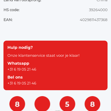
HS code:
39264000
EAN:
4029811437368
Hulp nodig?
Onze klantenservice staat voor je klaar!
Whatsapp
+31 6 19 05 21 46
Bel ons
+31 6 19 05 21 46