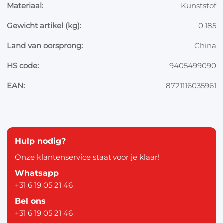
Materiaal:
Kunststof
Gewicht artikel (kg):
0.185
Land van oorsprong:
China
HS code:
9405499090
EAN:
8721116035961
Hulp nodig?
Onze klantenservice staat voor je klaar!
Whatsapp
+31 6 19 05 21 46
Bel ons
+31 6 19 05 21 46