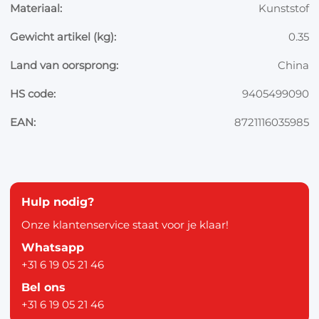
Materiaal:
Kunststof
Gewicht artikel (kg):
0.35
Land van oorsprong:
China
HS code:
9405499090
EAN:
8721116035985
Hulp nodig?
Onze klantenservice staat voor je klaar!
Whatsapp
+31 6 19 05 21 46
Bel ons
+31 6 19 05 21 46