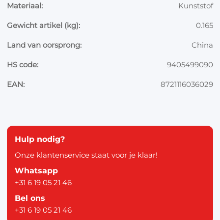
Materiaal:
Kunststof
Gewicht artikel (kg):
0.165
Land van oorsprong:
China
HS code:
9405499090
EAN:
8721116036029
Hulp nodig?
Onze klantenservice staat voor je klaar!
Whatsapp
+31 6 19 05 21 46
Bel ons
+31 6 19 05 21 46