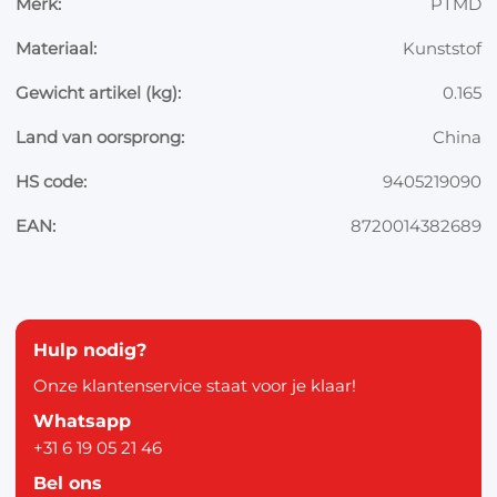
Merk:
PTMD
Materiaal:
Kunststof
Gewicht artikel (kg):
0.165
Land van oorsprong:
China
HS code:
9405219090
EAN:
8720014382689
Hulp nodig?
Onze klantenservice staat voor je klaar!
Whatsapp
+31 6 19 05 21 46
Bel ons