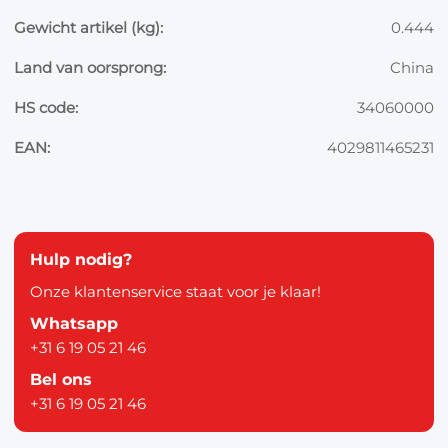
Gewicht artikel (kg):
0.444
Land van oorsprong:
China
HS code:
34060000
EAN:
4029811465231
Hulp nodig?
Onze klantenservice staat voor je klaar!
Whatsapp
+31 6 19 05 21 46
Bel ons
+31 6 19 05 21 46