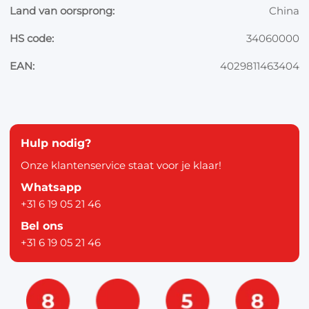
Land van oorsprong:
China
HS code:
34060000
EAN:
4029811463404
Hulp nodig?
Onze klantenservice staat voor je klaar!
Whatsapp
+31 6 19 05 21 46
Bel ons
+31 6 19 05 21 46