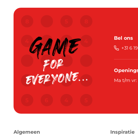
Bel ons
+31 6 1
Openings
Ma t/m vr:
Algemeen
Inspiratie