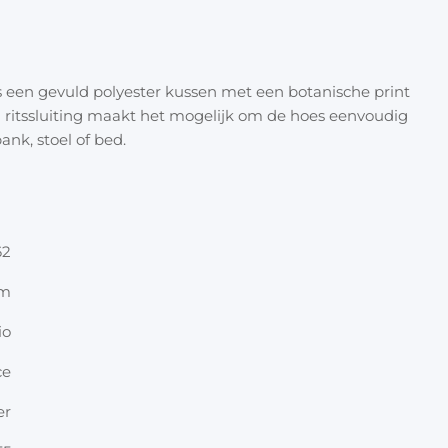
Halloween
Overige 
Oranje artikelen
 een gevuld polyester kussen met een botanische print
Feest- & verkleedartikelen
n ritssluiting maakt het mogelijk om de hoes eenvoudig
ank, stoel of bed.
Cadeau accessoires
Tasjes
Inpakpa
62
Lint & t
cm
Kaarten 
io
Stickers
ce
er