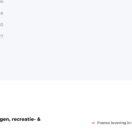
55
na
00
87
en, recreatie- &
Franco levering in