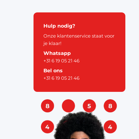
kerstdecoratie
Hulp nodig?
Onze klantenservice staat voor
je klaar!
Whatsapp
+31 6 19 05 21 46
pier
Bel ons
+31 6 19 05 21 46
ouw
& labels