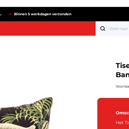
,-
Binnen 5 werkdagen verzonden
Tis
Ban
Voorraa
Omsch
Tot 1 euro
Het T