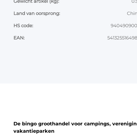
Gewicht artikel (kg):
0.
Land van oorsprong:
Chi
HS code:
94049090
EAN:
54132551649
De bingo groothandel voor campings, vereniging
vakantieparken