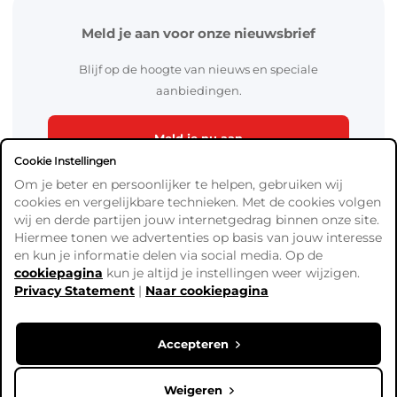
Meld je aan voor onze nieuwsbrief
Blijf op de hoogte van nieuws en speciale
aanbiedingen.
Meld je nu aan
Cookie Instellingen
Om je beter en persoonlijker te helpen, gebruiken wij
cookies en vergelijkbare technieken. Met de cookies volgen
wij en derde partijen jouw internetgedrag binnen onze site.
Hiermee tonen we advertenties op basis van jouw interesse
en kun je informatie delen via social media. Op de
cookiepagina
kun je altijd je instellingen weer wijzigen.
Algemene Voorwaarden
Privacy Statement
|
Naar cookiepagina
Verzend- en betaalinformatie
Privacy Policy
Cookies
Accepteren
Copyright © Ready4Bingo. Alle prijzen zijn exclusief BTW,
tenzij anders vermeld.
Weigeren