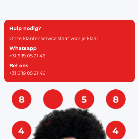
Hulp nodig?
Onze klantenservice staat voor je klaar!
Whatsapp
+31 6 19 05 21 46
Bel ons
+31 6 19 05 21 46