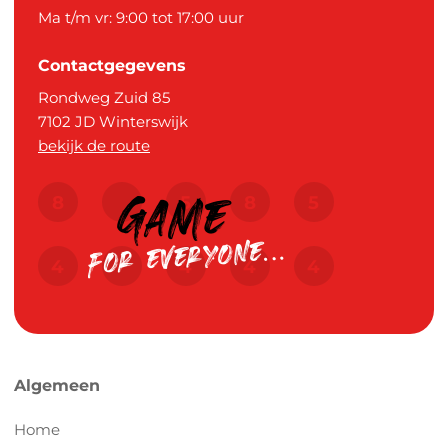
Ma t/m vr: 9:00 tot 17:00 uur
Contactgegevens
Rondweg Zuid 85
7102 JD
Winterswijk
bekijk de route
Algemeen
Home