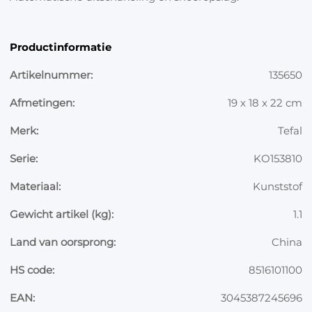
Productinformatie
Artikelnummer:
135650
Afmetingen:
19 x 18 x 22 cm
Merk:
Tefal
Serie:
KO153810
Materiaal:
Kunststof
Gewicht artikel (kg):
1.1
Land van oorsprong:
China
HS code:
8516101100
EAN:
3045387245696