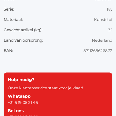
Serie:
Ivy
Materiaal:
Kunststof
Gewicht artikel (kg):
3.1
Land van oorsprong:
Nederland
EAN:
8711268626872
Hulp nodig?
Onze klantenservice staat voor je klaar!
Whatsapp
+31 6 19 05 21 46
Bel ons