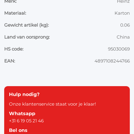
Merk:
Heinz
Materiaal:
Karton
Gewicht artikel (kg):
0.06
Land van oorsprong:
China
HS code:
95030069
EAN:
4897108244766
Hulp nodig?
Onze klantenservice staat voor je klaar!
Whatsapp
+31 6 19 05 21 46
Bel ons