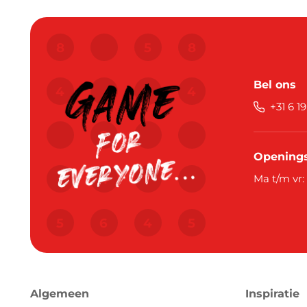
Bel ons
+31 6 1
Openings
Ma t/m vr:
Algemeen
Inspiratie