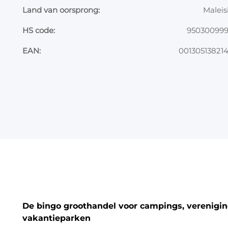
Land van oorsprong:
Maleis
HS code:
95030099
EAN:
00130513821
De bingo groothandel voor campings, vereniging
vakantieparken