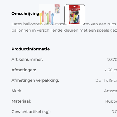
Omschrijving
Latex ballonnen van Amscan in de vorm van een rups m
ballonnen in verschillende kleuren met een speels gezic
Productinformatie
Artikelnummer:
1337
Afmetingen:
x 60 
Afmetingen verpakking:
2 x 11 x 19 
Merk:
Amsc
Materiaal:
Rubb
Gewicht artikel (kg):
0.