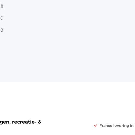
ië
90
48
en, recreatie- &
Franco levering in