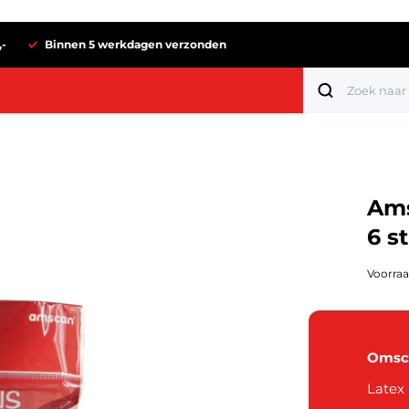
,-
Binnen 5 werkdagen verzonden
Ams
6 s
Voorraad
Omsch
Tot 1 euro
Latex