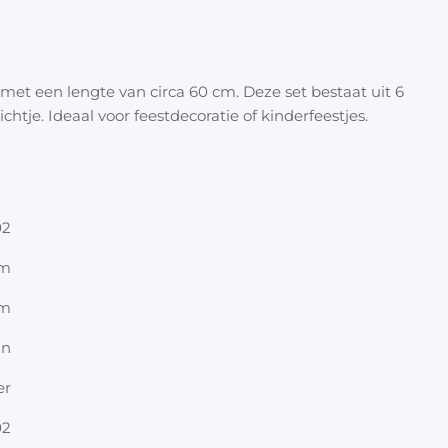
Halloween
Overige 
Oranje artikelen
et een lengte van circa 60 cm. Deze set bestaat uit 6
Feest- & verkleedartikelen
htje. Ideaal voor feestdecoratie of kinderfeestjes.
Cadeau accessoires
Tasjes
Inpakpa
02
Lint & t
cm
cm
Kaarten 
an
Stickers
er
02