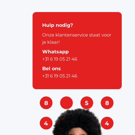
kerstdecoratie
Hulp nodig?
Onze klantenservice staat voor
je klaar!
Whatsapp
+31 6 19 05 21 46
pier
Bel ons
+31 6 19 05 21 46
ouw
& labels