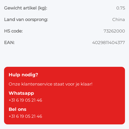
Gewicht artikel (kg):
0.75
Land van oorsprong:
China
HS code:
73262000
EAN:
4029811404377
Hulp nodig?
Onze klantenservice staat voor je klaar!
Whatsapp
+31 6 19 05 21 46
Bel ons
+31 6 19 05 21 46