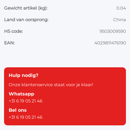
Gewicht artikel (kg):
0.04
Land van oorsprong:
China
HS code:
9503009590
EAN:
4029811476190
Hulp nodig?
Onze klantenservice staat voor je klaar!
Whatsapp
+31 6 19 05 21 46
Bel ons
+31 6 19 05 21 46