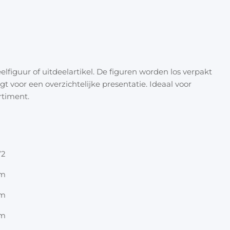
Halloween
Overige 
Oranje artikelen
Feest- & verkleedartikelen
elfiguur of uitdeelartikel. De figuren worden los verpakt
Cadeau accessoires
Tasjes
rgt voor een overzichtelijke presentatie. Ideaal voor
rtiment.
Inpakpa
Lint & t
72
Kaarten 
cm
Stickers
cm
cm