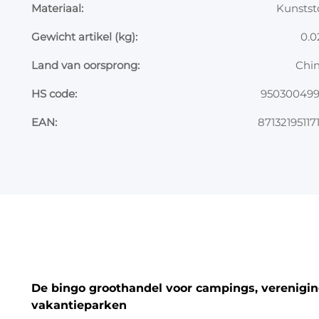
Materiaal:
Kunstst
Gewicht artikel (kg):
0.0
Land van oorsprong:
Chi
HS code:
95030049
EAN:
87132195117
De bingo groothandel voor campings, vereniging
vakantieparken