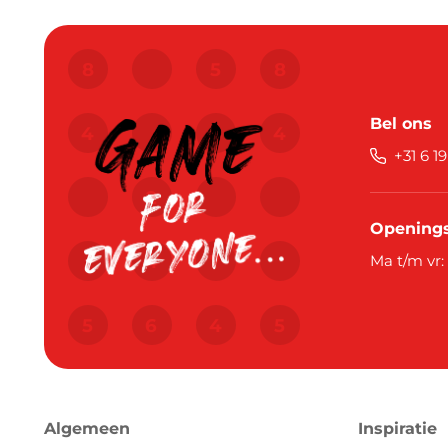
Bel ons
+31 6 1
Openings
Ma t/m vr:
Algemeen
Inspiratie