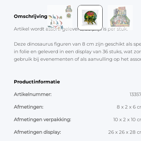
Omschrijving
Artikel wordt assorti geleverd, de prijs is per stuk.
Deze dinosaurus figuren van 8 cm zijn geschikt als spe
in folie en geleverd in een display van 36 stuks, wat zo
gebruik bij evenementen of als aanvulling op het asso
Productinformatie
Artikelnummer:
1335
Afmetingen:
8 x 2 x 6 
Afmetingen verpakking:
10 x 2 x 10 
Afmetingen display:
26 x 26 x 28 