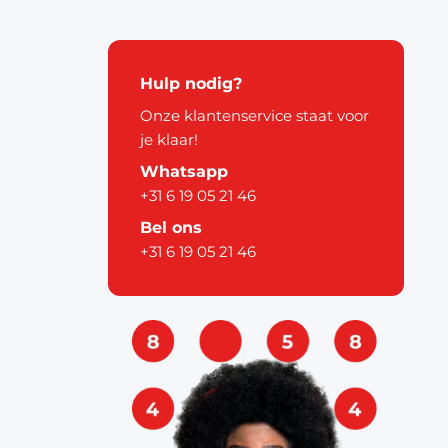
kerstdecoratie
Hulp nodig?
Onze klantenservice staat voor
je klaar!
Whatsapp
+31 6 19 05 21 46
pier
Bel ons
+31 6 19 05 21 46
ouw
& labels