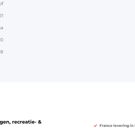
of
21
na
90
18
en, recreatie- &
Franco levering in