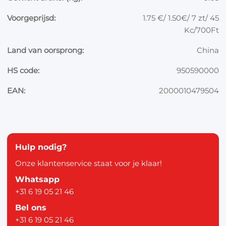
Voorgeprijsd:
1.75 €/ 1.50€/ 7 zt/ 45
Kc/700Ft
Land van oorsprong:
China
HS code:
950590000
EAN:
2000010479504
Hulp nodig?
Onze klantenservice staat voor je klaar!
Whatsapp
+31 6 19 05 21 46
Bel ons
+31 6 19 05 21 46