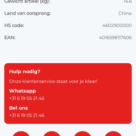
Gewicht artikel (kg):
14.6
Land van oorsprong:
China
HS code:
4602900000
EAN:
4016598117606
Hulp nodig?
Onze klantenservice staat voor je klaar!
Whatsapp
+31 6 19 05 21 46
Bel ons
+31 6 19 05 21 46