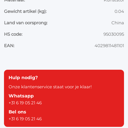
Gewicht artikel (kg):
0.04
Land van oorsprong:
China
HS code:
95030095
EAN:
4029811481101
Hulp nodig?
Onze klantenservice staat voor je klaar!
Whatsapp
+31 6 19 05 21 46
Bel ons
+31 6 19 05 21 46