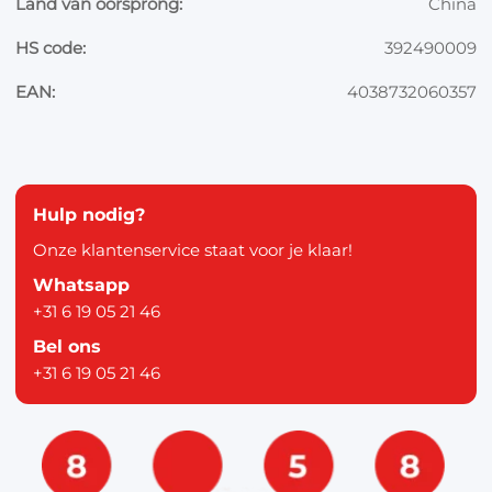
Land van oorsprong:
China
HS code:
392490009
EAN:
4038732060357
Hulp nodig?
Onze klantenservice staat voor je klaar!
Whatsapp
+31 6 19 05 21 46
Bel ons
+31 6 19 05 21 46