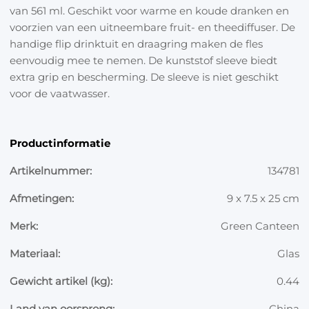
van 561 ml. Geschikt voor warme en koude dranken en
voorzien van een uitneembare fruit- en theediffuser. De
handige flip drinktuit en draagring maken de fles
eenvoudig mee te nemen. De kunststof sleeve biedt
extra grip en bescherming. De sleeve is niet geschikt
voor de vaatwasser.
Productinformatie
Artikelnummer:
134781
Afmetingen:
9 x 7.5 x 25 cm
Merk:
Green Canteen
Materiaal:
Glas
Gewicht artikel (kg):
0.44
Land van oorsprong:
China