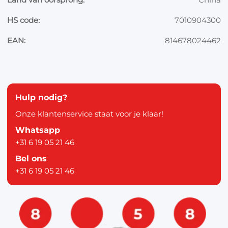
HS code:
7010904300
EAN:
814678024462
Hulp nodig?
Onze klantenservice staat voor je klaar!
Whatsapp
+31 6 19 05 21 46
Bel ons
+31 6 19 05 21 46