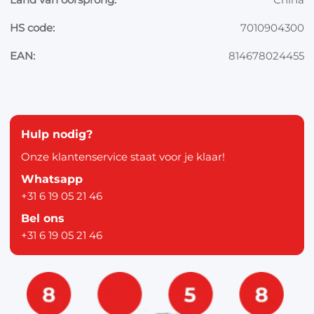
HS code:
7010904300
EAN:
814678024455
Hulp nodig?
Onze klantenservice staat voor je klaar!
Whatsapp
+31 6 19 05 21 46
Bel ons
+31 6 19 05 21 46