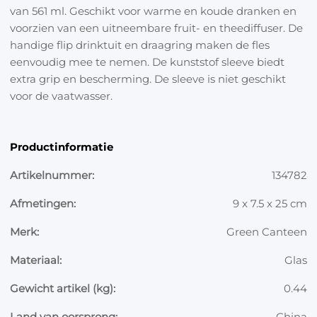
van 561 ml. Geschikt voor warme en koude dranken en
voorzien van een uitneembare fruit- en theediffuser. De
handige flip drinktuit en draagring maken de fles
eenvoudig mee te nemen. De kunststof sleeve biedt
extra grip en bescherming. De sleeve is niet geschikt
voor de vaatwasser.
Productinformatie
Artikelnummer:
134782
Afmetingen:
9 x 7.5 x 25 cm
Merk:
Green Canteen
Materiaal:
Glas
Gewicht artikel (kg):
0.44
Land van oorsprong:
China