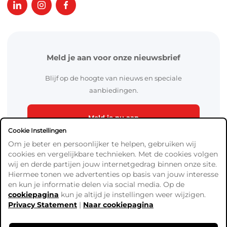
Meld je aan voor onze nieuwsbrief
Blijf op de hoogte van nieuws en speciale
aanbiedingen.
Meld je nu aan
Cookie Instellingen
Om je beter en persoonlijker te helpen, gebruiken wij
cookies en vergelijkbare technieken. Met de cookies volgen
wij en derde partijen jouw internetgedrag binnen onze site.
Hiermee tonen we advertenties op basis van jouw interesse
en kun je informatie delen via social media. Op de
cookiepagina
kun je altijd je instellingen weer wijzigen.
Algemene Voorwaarden
Privacy Statement
|
Naar cookiepagina
Verzend- en betaalinformatie
Privacy Policy