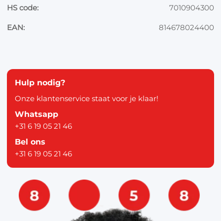
HS code:
7010904300
EAN:
814678024400
Hulp nodig?
Onze klantenservice staat voor je klaar!
Whatsapp
+31 6 19 05 21 46
Bel ons
+31 6 19 05 21 46