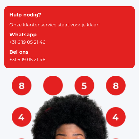
Hulp nodig?
Onze klantenservice staat voor je klaar!
Whatsapp
+31 6 19 05 21 46
Bel ons
+31 6 19 05 21 46