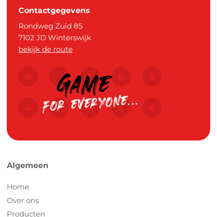
Contactgegevens
Rondweg Zuid 85
7102 JD
Winterswijk
bekijk de route
Algemeen
Home
Over ons
Producten