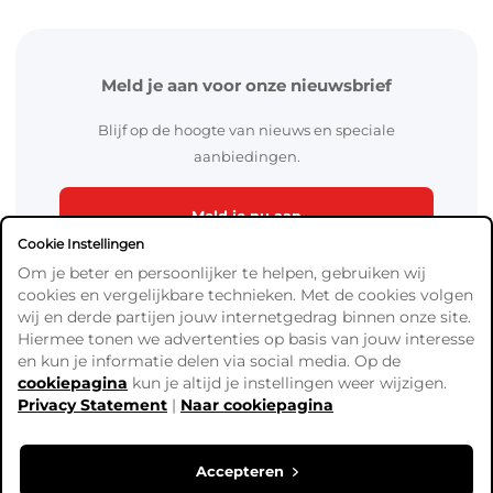
Meld je aan voor onze nieuwsbrief
Blijf op de hoogte van nieuws en speciale
aanbiedingen.
Meld je nu aan
Cookie Instellingen
Om je beter en persoonlijker te helpen, gebruiken wij
cookies en vergelijkbare technieken. Met de cookies volgen
wij en derde partijen jouw internetgedrag binnen onze site.
Hiermee tonen we advertenties op basis van jouw interesse
en kun je informatie delen via social media. Op de
cookiepagina
kun je altijd je instellingen weer wijzigen.
Algemene Voorwaarden
Privacy Statement
|
Naar cookiepagina
Verzend- en betaalinformatie
Privacy Policy
Cookies
Accepteren