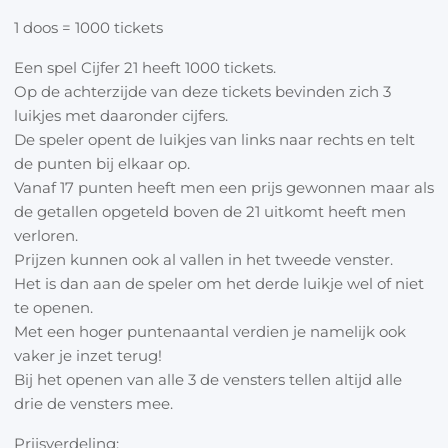
20 pt - 2e prijs - 2x per spel
1 doos = 1000 tickets
19 pt - 3e prijs - 10x per spel
Een spel Cijfer 21 heeft 1000 tickets.
18 pt - 4e prijs - 14x per spel
Op de achterzijde van deze tickets bevinden zich 3
17 pt - 5e prijs - 70x per spel
luikjes met daaronder cijfers.
Een spel bestaat uit 1000 tickets. De twee 1e prijzen
De speler opent de luikjes van links naar rechts en telt
de punten bij elkaar op.
zitten apart verpakt.
Vanaf 17 punten heeft men een prijs gewonnen maar als
de getallen opgeteld boven de 21 uitkomt heeft men
verloren.
Prijzen kunnen ook al vallen in het tweede venster.
Het is dan aan de speler om het derde luikje wel of niet
te openen.
Met een hoger puntenaantal verdien je namelijk ook
vaker je inzet terug!
Bij het openen van alle 3 de vensters tellen altijd alle
drie de vensters mee.
Prijsverdeling: