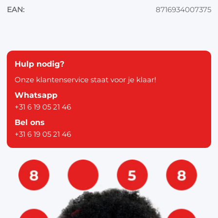
EAN:
8716934007375
Hulp nodig?
Onze klantenservice staat voor je klaar!
Whatsapp
+31 6 19 05 21 46
Bel ons
+31 6 19 05 21 46