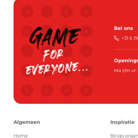
Bel ons
+31 6 1
Openings
Ma t/m vr:
Algemeen
Inspiratie
Home
Bingo organ