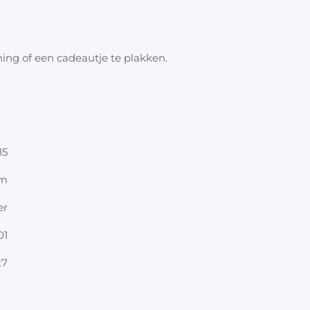
Halloween
Overige 
Oranje artikelen
ening of een cadeautje te plakken.
Feest- & verkleedartikelen
Cadeau accessoires
Tasjes
Inpakpa
15
Lint & t
cm
er
Kaarten 
01
Stickers
27