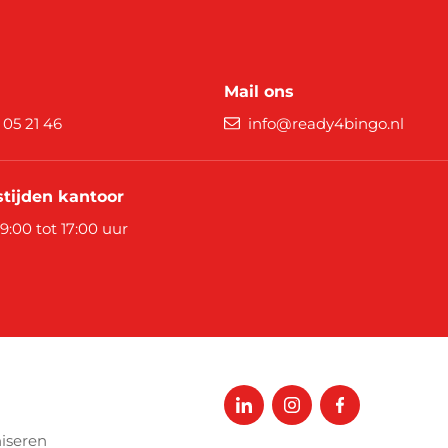
Mail ons
9 05 21 46
info@ready4bingo.nl
tijden kantoor
 9:00 tot 17:00 uur
iseren