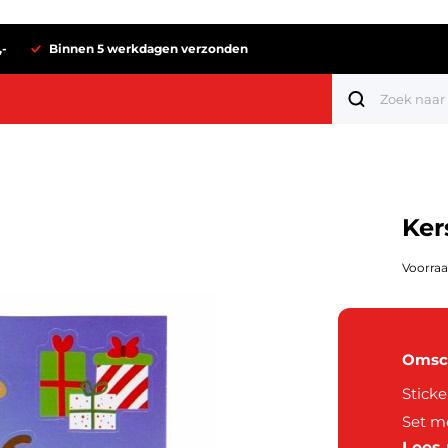
,-
Binnen 5 werkdagen verzonden
Ker
Voorraa
Omsch
Sticke
Tot 1 euro
Set me
Lees