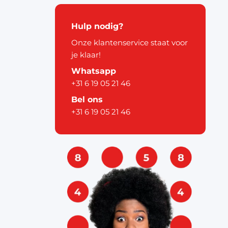
kerstdecoratie
Hulp nodig?
Onze klantenservice staat voor
je klaar!
Whatsapp
+31 6 19 05 21 46
Bel ons
pier
+31 6 19 05 21 46
ouw
& labels