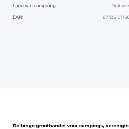
Land van oorsprong:
Duitsla
EAN:
87113610176
De bingo groothandel voor campings, vereniging