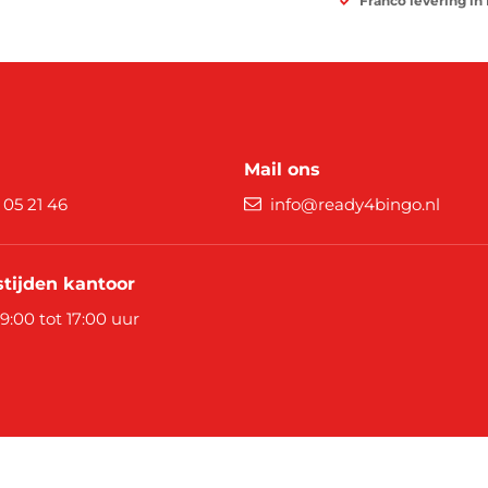
Franco levering in
Mail ons
9 05 21 46
info@ready4bingo.nl
tijden kantoor
 9:00 tot 17:00 uur