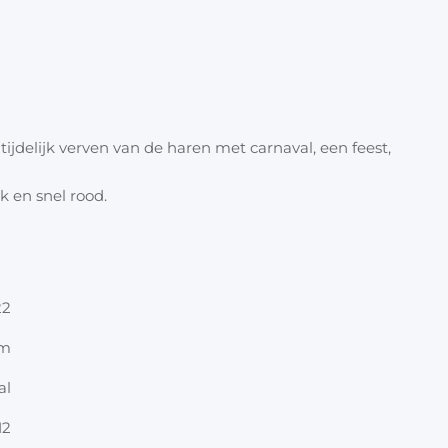
Halloween
Overige 
Oranje artikelen
Feest- & verkleedartikelen
ijdelijk verven van de haren met carnaval, een feest,
Cadeau accessoires
Tasjes
k en snel rood.
Inpakpa
Lint & t
22
Kaarten 
cm
Stickers
al
12