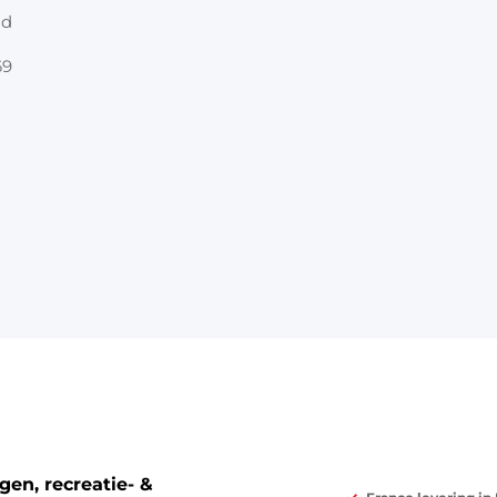
nd
69
en, recreatie- &