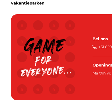
vakantieparken
Bel ons
+31 6 1
Openings
Ma t/m vr: