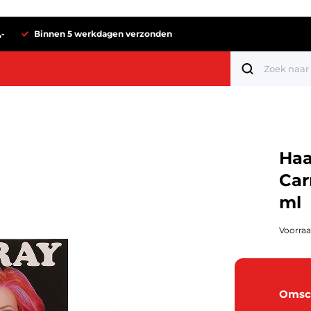
,-
Binnen 5 werkdagen verzonden
Haa
Car
ml
Voorraa
Tot 1 euro
Omsch