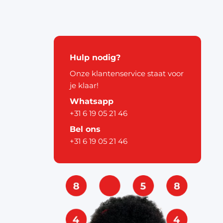
kerstdecoratie
Hulp nodig?
Onze klantenservice staat voor
je klaar!
Whatsapp
pier
+31 6 19 05 21 46
ouw
Bel ons
+31 6 19 05 21 46
& labels