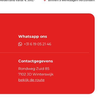
 Nederland vanaf € 395,-
Binnen 5 werkdagen verzonden
Whatsapp ons
+31 6 19 05 21 46
Contactgegevens
Rondweg Zuid 85
7102 JD
Winterswijk
bekijk de route