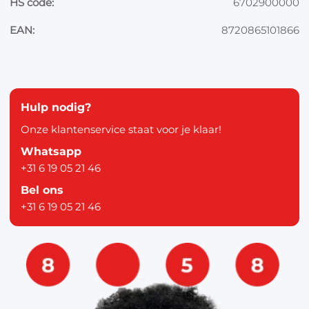
HS code:
6702900000
EAN:
8720865101866
Hulp nodig?
Onze klantenservice staat voor je klaar!
Whatsapp
+31 6 19 05 21 46
Bel ons
+31 6 19 05 21 46