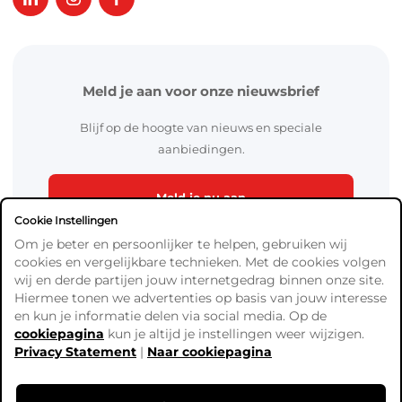
Meld je aan voor onze nieuwsbrief
Blijf op de hoogte van nieuws en speciale
aanbiedingen.
Meld je nu aan
Cookie Instellingen
Om je beter en persoonlijker te helpen, gebruiken wij
cookies en vergelijkbare technieken. Met de cookies volgen
wij en derde partijen jouw internetgedrag binnen onze site.
Hiermee tonen we advertenties op basis van jouw interesse
en kun je informatie delen via social media. Op de
cookiepagina
kun je altijd je instellingen weer wijzigen.
Algemene Voorwaarden
Privacy Statement
|
Naar cookiepagina
Verzend- en betaalinformatie
Privacy Policy
Cookies