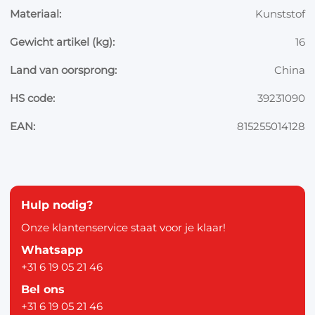
Materiaal:
Kunststof
Gewicht artikel (kg):
16
Land van oorsprong:
China
HS code:
39231090
EAN:
815255014128
Hulp nodig?
Onze klantenservice staat voor je klaar!
Whatsapp
+31 6 19 05 21 46
Bel ons
+31 6 19 05 21 46