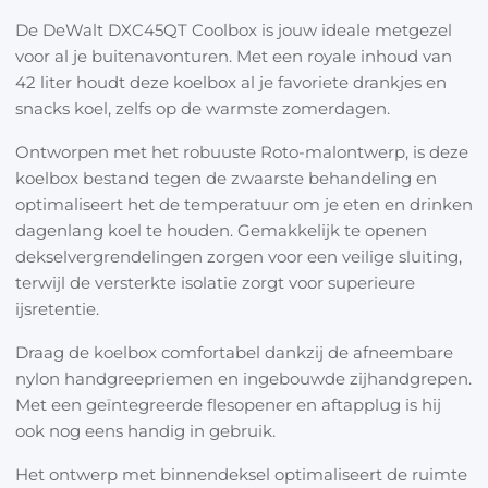
ruimte en biedt zelfs ruimte om een optioneel
De DeWalt DXC45QT Coolbox is jouw ideale metgezel
voor al je buitenavonturen. Met een royale inhoud van
ijspak op te bergen. RAM-gemonteerde zijrails
42 liter houdt deze koelbox al je favoriete drankjes en
maken het mogelijk om verschillende accessoires
snacks koel, zelfs op de warmste zomerdagen.
te bevestigen, waardoor de mogelijkheden
eindeloos zijn.
Ontworpen met het robuuste Roto-malontwerp, is deze
koelbox bestand tegen de zwaarste behandeling en
Of je nu gaat kamperen, picknicken of een dagje
optimaliseert het de temperatuur om je eten en drinken
naar het strand gaat, de DeWalt Coolbox staat altijd
dagenlang koel te houden. Gemakkelijk te openen
voor je klaar. Betrouwbaar en duurzaam, deze
dekselvergrendelingen zorgen voor een veilige sluiting,
koelbox garandeert een geslaagd buitenavontuur.
terwijl de versterkte isolatie zorgt voor superieure
ijsretentie.
Draag de koelbox comfortabel dankzij de afneembare
nylon handgreepriemen en ingebouwde zijhandgrepen.
Met een geïntegreerde flesopener en aftapplug is hij
ook nog eens handig in gebruik.
Het ontwerp met binnendeksel optimaliseert de ruimte