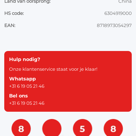
Land van oorsprong:
China
HS code:
6304919000
EAN:
8718973054297
Hulp nodig?
Onze klantenservice staat voor je klaar!
Whatsapp
+31 6 19 05 21 46
Bel ons
+31 6 19 05 21 46