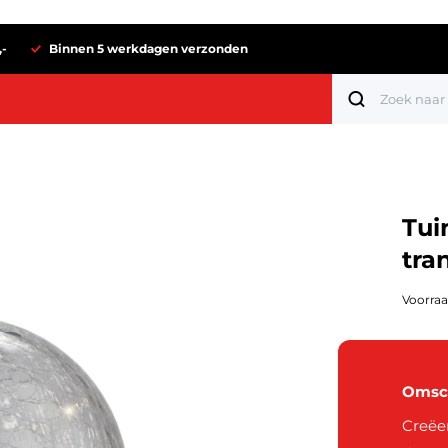
,-
Binnen 5 werkdagen verzonden
Tui
tra
Voorraa
Omsch
Tot 1 euro
Creëe