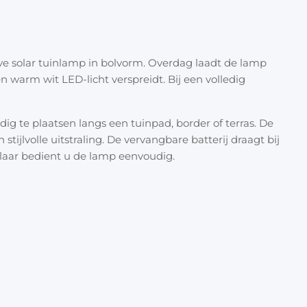
LED-k
Halloween
Overige 
Afwer
Oranje artikelen
Brandt
Inclus
ve solar tuinlamp in bolvorm. Overdag laadt de lamp
Feest- & verkleedartikelen
n warm wit LED-licht verspreidt. Bij een volledig
Inclus
Cadeau accessoires
Tasjes
g te plaatsen langs een tuinpad, border of terras. De
tijlvolle uitstraling. De vervangbare batterij draagt bij
Inpakpa
laar bedient u de lamp eenvoudig.
Lint & t
Kaarten 
Stickers