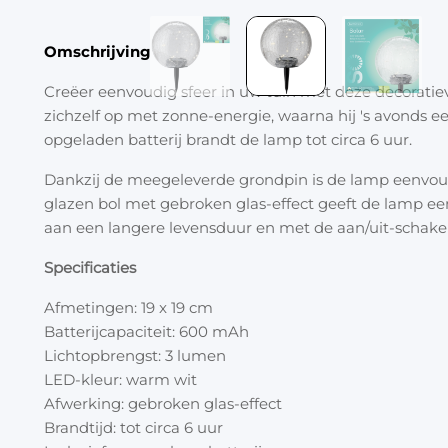
Omschrijving
Creëer eenvoudig sfeer in uw tuin met deze decoratie
zichzelf op met zonne-energie, waarna hij 's avonds ee
opgeladen batterij brandt de lamp tot circa 6 uur.
Dankzij de meegeleverde grondpin is de lamp eenvoudi
glazen bol met gebroken glas-effect geeft de lamp een s
aan een langere levensduur en met de aan/uit-schake
Specificaties
Afmetingen: 19 x 19 cm
Batterijcapaciteit: 600 mAh
Lichtopbrengst: 3 lumen
LED-kleur: warm wit
Afwerking: gebroken glas-effect
Brandtijd: tot circa 6 uur