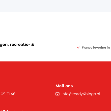
en, recreatie- &
Franco levering in
Mail ons
9 05 21 46
info@ready4bingo.nl