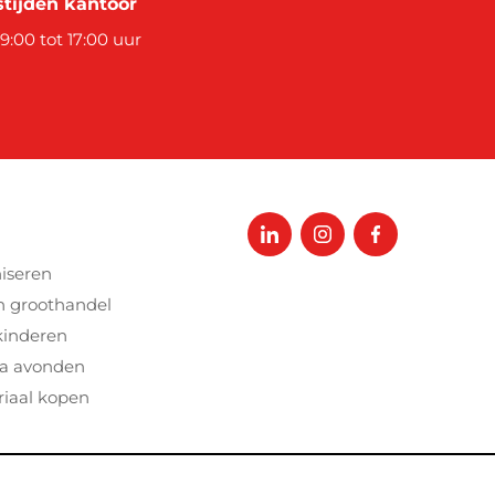
tijden kantoor
 9:00 tot 17:00 uur
iseren
n groothandel
kinderen
a avonden
iaal kopen