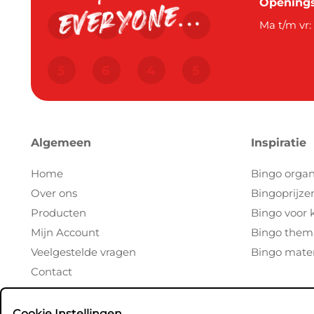
Openings
Ma t/m vr:
Algemeen
Inspiratie
Home
Bingo organ
Over ons
Bingoprijze
Producten
Bingo voor 
Mijn Account
Bingo them
Veelgestelde vragen
Bingo mater
Contact
Cookie Instellingen