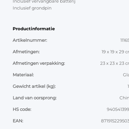
Inclusief vervangbare batterij
Inclusief grondpin
Productinformatie
Artikelnummer:
1116
Afmetingen:
19 x 19 x 29 
Afmetingen verpakking:
23 x 23 x 23 
Materiaal:
Gl
Gewicht artikel (kg):
1
Land van oorsprong:
Chi
HS code:
94054139
EAN:
87191522950