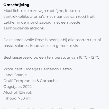
Inhoud: 750 ml
Omschrijving
Mooi lichtroze roze wijn met fijne, frisse en
Voor verkoop buiten Nederland betaald u mogelijk
aantrekkelijke aroma's met nuances van rood fruit.
accijnzen en of andere invoerkosten, deze kosten
Lekker in de mond, sappig met een goede
zijn voor u zelf.
aanhoudende afdronk.
Deze smaakvolle Rosé is heerlijk bij alle soorten rijst of
pasta, salades, koud vlees en gerookte vis.
Best geserveerd op een temperatuur van 10 °C - 12 °C.
Producent: Bodegas Fernando Castro
Land: Spanje
Druif: Tempranillo & Garnacha
Oogstjaar: 2022
Alcohol: 12% vol.
Inhoud: 750 ml