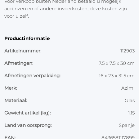
Voor verkoop buiten Nederland betaald u mogelijk
accijnzen en of andere invoerkosten, deze kosten zijn
voor u zelf.
Productinformatie
Artikelnummer:
112903
Afmetingen:
7.5 x 7.5 x 30 cm
Afmetingen verpakking:
16 x 23 x 31.5 cm
Merk:
Azimi
Materiaal:
Glas
Gewicht artikel (kg):
1.15
Land van oorsprong:
Spanje
EAN:
8436581117899