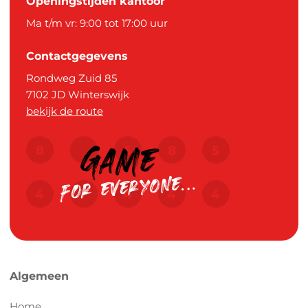
Openingstijden kantoor
Ma t/m vr: 9:00 tot 17:00 uur
Contactgegevens
Rondweg Zuid 85
7102 JD
Winterswijk
bekijk de route
Algemeen
Home