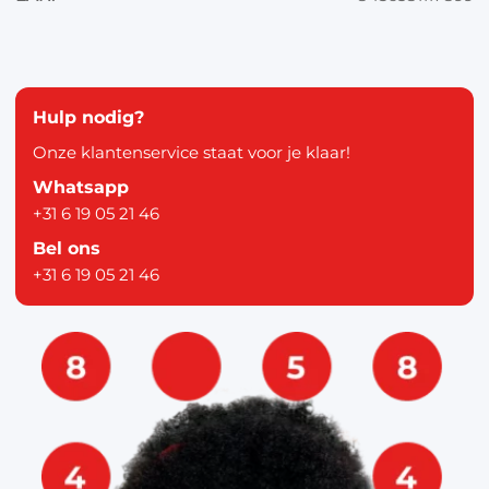
Hulp nodig?
Onze klantenservice staat voor je klaar!
Whatsapp
+31 6 19 05 21 46
Bel ons
+31 6 19 05 21 46