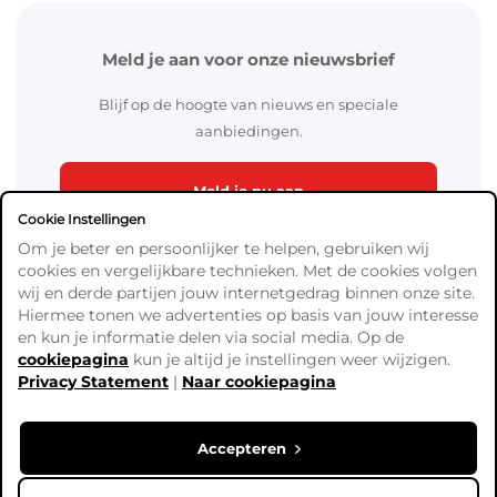
Meld je aan voor onze nieuwsbrief
Blijf op de hoogte van nieuws en speciale
aanbiedingen.
Meld je nu aan
Cookie Instellingen
Om je beter en persoonlijker te helpen, gebruiken wij
cookies en vergelijkbare technieken. Met de cookies volgen
wij en derde partijen jouw internetgedrag binnen onze site.
Hiermee tonen we advertenties op basis van jouw interesse
en kun je informatie delen via social media. Op de
cookiepagina
kun je altijd je instellingen weer wijzigen.
Algemene Voorwaarden
Privacy Statement
|
Naar cookiepagina
Verzend- en betaalinformatie
Privacy Policy
Cookies
Accepteren
Copyright © Ready4Bingo. Alle prijzen zijn exclusief BTW,