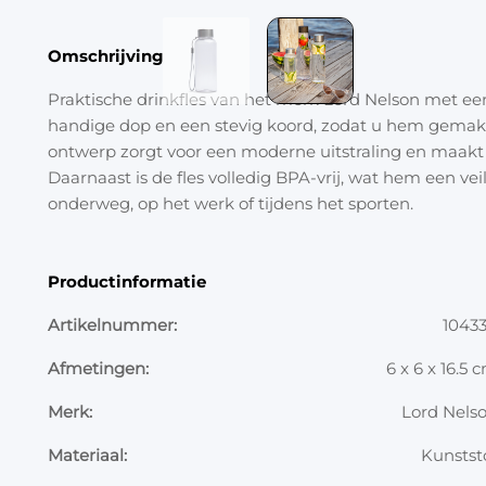
Omschrijving
Praktische drinkfles van het merk Lord Nelson met een
handige dop en een stevig koord, zodat u hem gemak
ontwerp zorgt voor een moderne uitstraling en maakt 
Daarnaast is de fles volledig BPA-vrij, wat hem een ve
onderweg, op het werk of tijdens het sporten.
Productinformatie
Artikelnummer:
1043
Afmetingen:
6 x 6 x 16.5 
Merk:
Lord Nels
Materiaal:
Kunstst