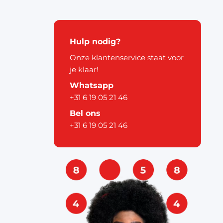
kerstdecoratie
Hulp nodig?
Onze klantenservice staat voor
je klaar!
Whatsapp
+31 6 19 05 21 46
pier
Bel ons
+31 6 19 05 21 46
ouw
& labels