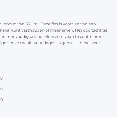
Halloween
Overige 
Oranje artikelen
 inhoud van 350 ml. Deze fles is voorzien van een
Feest- & verkleedartikelen
kelijk kunt vasthouden of meenemen. Het doorzichtige
het eenvoudig om het vloeistofniveau te controleren.
Cadeau accessoires
Tasjes
ilige keuze maakt voor dagelijks gebruik. Ideaal voor
Inpakpa
Lint & t
38
Kaarten 
cm
Stickers
on
of