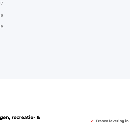
07
na
16
en, recreatie- &
Franco levering in