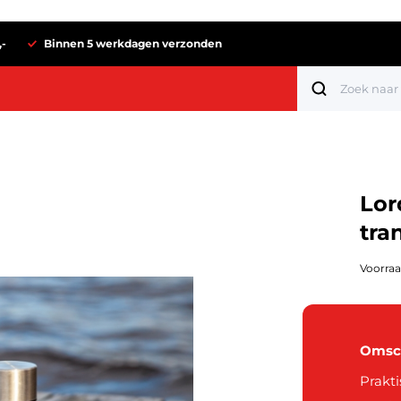
,-
Binnen 5 werkdagen verzonden
Lor
tra
Voorraa
Omsch
Tot 1 euro
Prakt