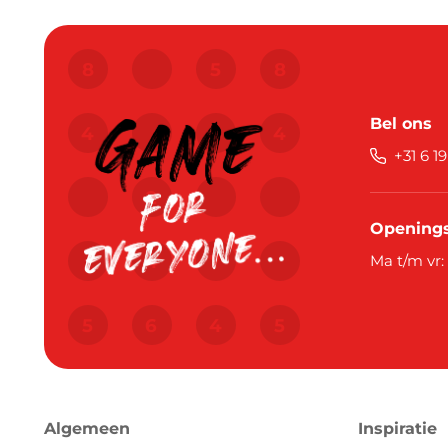
Bel ons
+31 6 1
Openings
Ma t/m vr:
Algemeen
Inspiratie