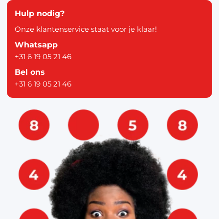
Hulp nodig?
Onze klantenservice staat voor je klaar!
Whatsapp
+31 6 19 05 21 46
Bel ons
+31 6 19 05 21 46