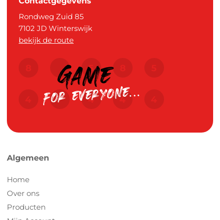
Contactgegevens
Rondweg Zuid 85
7102 JD
Winterswijk
bekijk de route
Algemeen
Home
Over ons
Producten