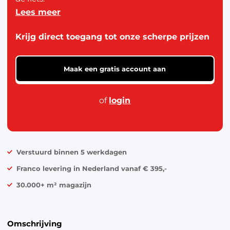
Lees meer
De picknicset bevat bekers, melamine borden,
stoffen servetten, 12-delig bestek, zout en peper
Krijg direct toegang tot onze scherpe prijzen
strooier en een kelnersmes.
In de fietstassen zit een koelvak geïntegreerd.
Maak een gratis account aan
of
login
Verstuurd binnen 5 werkdagen
Franco levering in Nederland vanaf € 395,-
30.000+ m² magazijn
Omschrijving