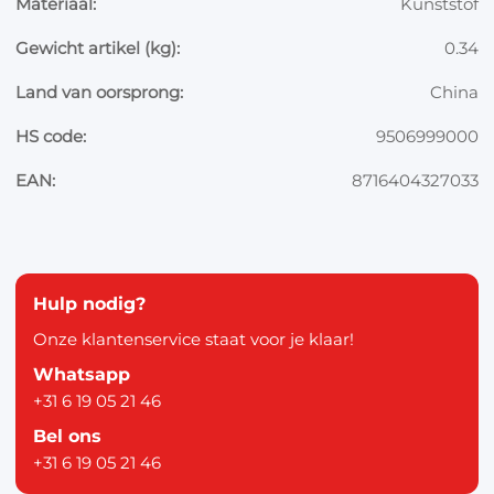
Materiaal:
Kunststof
Gewicht artikel (kg):
0.34
Land van oorsprong:
China
HS code:
9506999000
EAN:
8716404327033
Hulp nodig?
Onze klantenservice staat voor je klaar!
Whatsapp
+31 6 19 05 21 46
Bel ons
+31 6 19 05 21 46